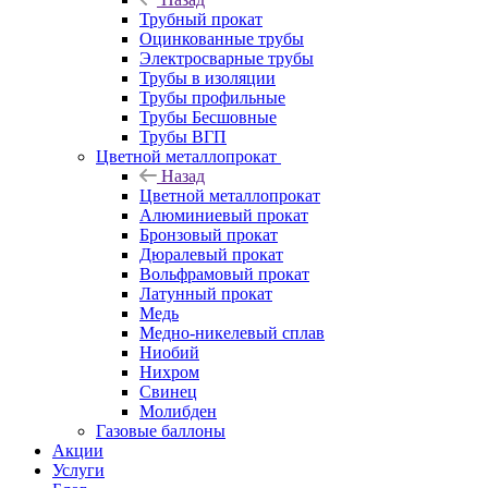
Трубный прокат
Оцинкованные трубы
Электросварные трубы
Трубы в изоляции
Трубы профильные
Трубы Бесшовные
Трубы ВГП
Цветной металлопрокат
Назад
Цветной металлопрокат
Алюминиевый прокат
Бронзовый прокат
Дюралевый прокат
Вольфрамовый прокат
Латунный прокат
Медь
Медно-никелевый сплав
Ниобий
Нихром
Свинец
Молибден
Газовые баллоны
Акции
Услуги