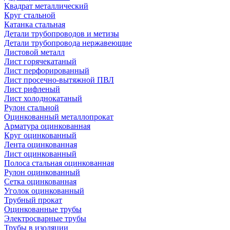
Квадрат металлический
Круг стальной
Катанка стальная
Детали трубопроводов и метизы
Детали трубопровода нержавеющие
Листовой металл
Лист горячекатаный
Лист перфорированный
Лист просечно-вытяжной ПВЛ
Лист рифленый
Лист холоднокатаный
Рулон стальной
Оцинкованный металлопрокат
Арматура оцинкованная
Круг оцинкованный
Лента оцинкованная
Лист оцинкованный
Полоса стальная оцинкованная
Рулон оцинкованный
Сетка оцинкованная
Уголок оцинкованный
Трубный прокат
Оцинкованные трубы
Электросварные трубы
Трубы в изоляции