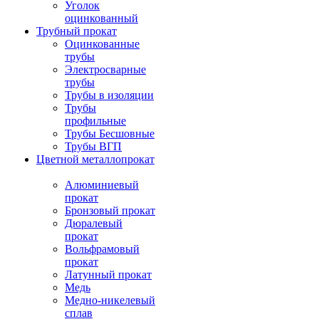
Уголок
оцинкованный
Трубный прокат
Оцинкованные
трубы
Электросварные
трубы
Трубы в изоляции
Трубы
профильные
Трубы Бесшовные
Трубы ВГП
Цветной металлопрокат
Алюминиевый
прокат
Бронзовый прокат
Дюралевый
прокат
Вольфрамовый
прокат
Латунный прокат
Медь
Медно-никелевый
сплав