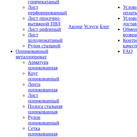
горячекатаный
Лист
Услов
перфорированный
оплат
Лист просечно-
Услов
вытяжной ПВЛ
доста
Акции
Услуги
Блог
Лист рифленый
Обмен
Лист
возвра
холоднокатаный
Контр
Рулон стальной
качест
Оцинкованный
FAQ
металлопрокат
Арматура
оцинкованная
Круг
оцинкованный
Лента
оцинкованная
Лист
оцинкованный
Полоса стальная
оцинкованная
Рулон
оцинкованный
Сетка
оцинкованная