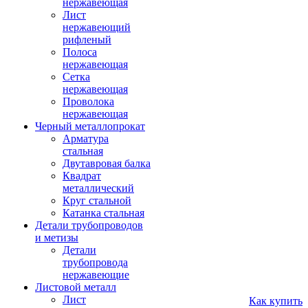
нержавеющая
Лист
нержавеющий
рифленый
Полоса
нержавеющая
Сетка
нержавеющая
Проволока
нержавеющая
Черный металлопрокат
Арматура
стальная
Двутавровая балка
Квадрат
металлический
Круг стальной
Катанка стальная
Детали трубопроводов
и метизы
Детали
трубопровода
нержавеющие
Листовой металл
Лист
Как купить