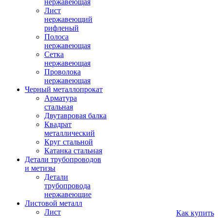
нержавеющая
Лист
нержавеющий
рифленый
Полоса
нержавеющая
Сетка
нержавеющая
Проволока
нержавеющая
Черный металлопрокат
Арматура
стальная
Двутавровая балка
Квадрат
металлический
Круг стальной
Катанка стальная
Детали трубопроводов
и метизы
Детали
трубопровода
нержавеющие
Листовой металл
Лист
Как купить