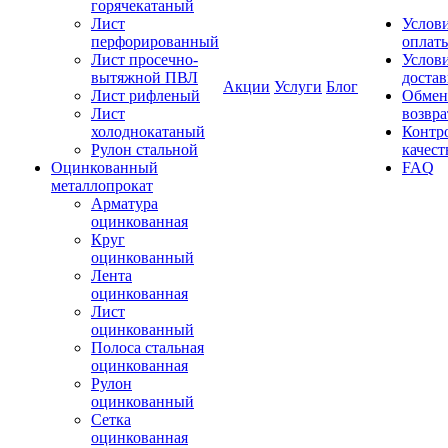
горячекатаный
Лист
Услов
перфорированный
оплат
Лист просечно-
Услов
вытяжной ПВЛ
доста
Акции
Услуги
Блог
Лист рифленый
Обмен
Лист
возвра
холоднокатаный
Контр
Рулон стальной
качест
Оцинкованный
FAQ
металлопрокат
Арматура
оцинкованная
Круг
оцинкованный
Лента
оцинкованная
Лист
оцинкованный
Полоса стальная
оцинкованная
Рулон
оцинкованный
Сетка
оцинкованная