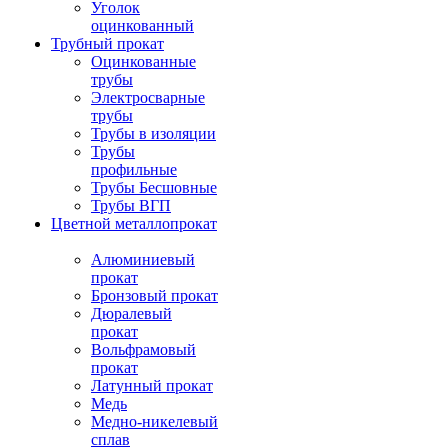
Уголок
оцинкованный
Трубный прокат
Оцинкованные
трубы
Электросварные
трубы
Трубы в изоляции
Трубы
профильные
Трубы Бесшовные
Трубы ВГП
Цветной металлопрокат
Алюминиевый
прокат
Бронзовый прокат
Дюралевый
прокат
Вольфрамовый
прокат
Латунный прокат
Медь
Медно-никелевый
сплав