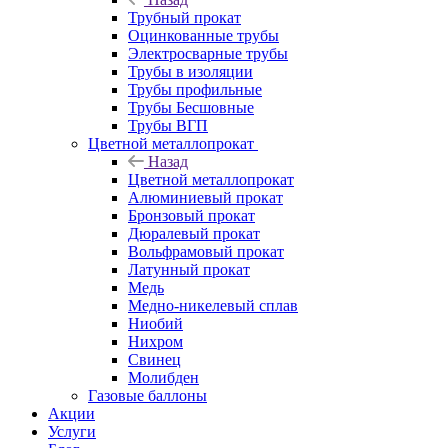
Трубный прокат
Оцинкованные трубы
Электросварные трубы
Трубы в изоляции
Трубы профильные
Трубы Бесшовные
Трубы ВГП
Цветной металлопрокат
Назад
Цветной металлопрокат
Алюминиевый прокат
Бронзовый прокат
Дюралевый прокат
Вольфрамовый прокат
Латунный прокат
Медь
Медно-никелевый сплав
Ниобий
Нихром
Свинец
Молибден
Газовые баллоны
Акции
Услуги