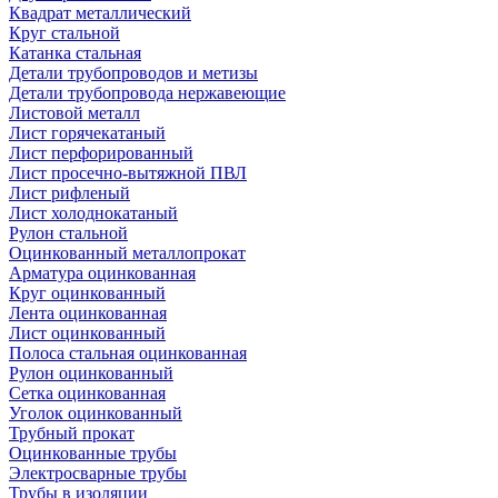
Квадрат металлический
Круг стальной
Катанка стальная
Детали трубопроводов и метизы
Детали трубопровода нержавеющие
Листовой металл
Лист горячекатаный
Лист перфорированный
Лист просечно-вытяжной ПВЛ
Лист рифленый
Лист холоднокатаный
Рулон стальной
Оцинкованный металлопрокат
Арматура оцинкованная
Круг оцинкованный
Лента оцинкованная
Лист оцинкованный
Полоса стальная оцинкованная
Рулон оцинкованный
Сетка оцинкованная
Уголок оцинкованный
Трубный прокат
Оцинкованные трубы
Электросварные трубы
Трубы в изоляции