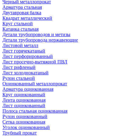
Черный металлопрокат
Арматура стальная
Двутавровая балка
Квадрат металлический
Круг стальной
Катанка стальная
Детали трубопроводов и метизы
Детали трубопровода нержавеющие
Листовой металл
Лист горячекатаный
Лист перфорированный
Лист просечно-вытяжной ПВЛ
Лист рифленый
Лист холоднокатаный
Рулон стальной
Оцинкованный металлопрокат
Арматура оцинкованная
Круг оцинкованный
Лента оцинкованная
Лист оцинкованный
Полоса стальная оцинкованная
Рулон оцинкованный
Сетка оцинкованная
Уголок оцинкованный
Трубный прокат