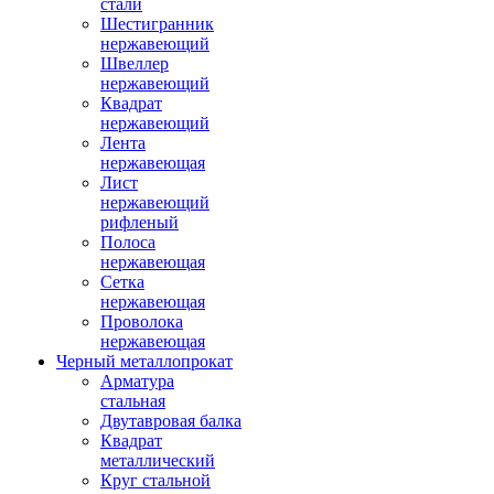
стали
Шестигранник
нержавеющий
Швеллер
нержавеющий
Квадрат
нержавеющий
Лента
нержавеющая
Лист
нержавеющий
рифленый
Полоса
нержавеющая
Сетка
нержавеющая
Проволока
нержавеющая
Черный металлопрокат
Арматура
стальная
Двутавровая балка
Квадрат
металлический
Круг стальной