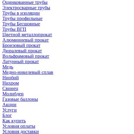
Оцинкованные трубы
Электросварные трубы
Трубы в изоляции
Трубы профильные
Трубы Бесшовные
Трубы ВГП
Цветной металлопрокат
Алюминиевый прокат
Бронзовый прокат
Дюралевый прокат
Вольфрамовый прокат
Латунный прокат
Медь
Медно-никелевый сплав
Ниобий
Нихром
Свинец
Молибден
Газовые баллоны
Акции
Услуги
Блог
Как купить
Условия оплаты
Условия доставки