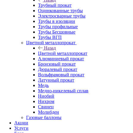
Трубный прокат
Оцинкованные трубы
Электросварные трубы
Трубы в изоляции
Трубы профильные
Трубы Бесшовные
Трубы ВГП
Цветной металлопрокат
Назад
Цветной металлопрокат
Алюминиевый прокат
Бронзовый прокат
Дюралевый прокат
Вольфрамовый прокат
Латунный прокат
Медь
Медно-никелевый сплав
Ниобий
Нихром
Свинец
Молибден
Газовые баллоны
Акции
Услуги