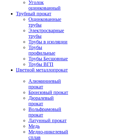
Уголок
оцинкованный
Трубный прокат
Оцинкованные
трубы
Электросварные
трубы
Трубы в изоляции
Трубы
профильные
Трубы Бесшовные
Трубы ВГП
Цветной металлопрокат
Алюминиевый
прокат
Бронзовый прокат
Дюралевый
прокат
Вольфрамовый
прокат
Латунный прокат
Медь
Медно-никелевый
сплав