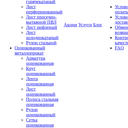
горячекатаный
Лист
Услов
перфорированный
оплат
Лист просечно-
Услов
вытяжной ПВЛ
доста
Акции
Услуги
Блог
Лист рифленый
Обмен
Лист
возвра
холоднокатаный
Контр
Рулон стальной
качест
Оцинкованный
FAQ
металлопрокат
Арматура
оцинкованная
Круг
оцинкованный
Лента
оцинкованная
Лист
оцинкованный
Полоса стальная
оцинкованная
Рулон
оцинкованный
Сетка
оцинкованная