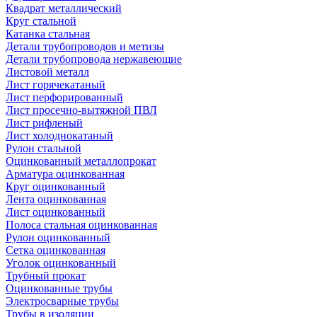
Квадрат металлический
Круг стальной
Катанка стальная
Детали трубопроводов и метизы
Детали трубопровода нержавеющие
Листовой металл
Лист горячекатаный
Лист перфорированный
Лист просечно-вытяжной ПВЛ
Лист рифленый
Лист холоднокатаный
Рулон стальной
Оцинкованный металлопрокат
Арматура оцинкованная
Круг оцинкованный
Лента оцинкованная
Лист оцинкованный
Полоса стальная оцинкованная
Рулон оцинкованный
Сетка оцинкованная
Уголок оцинкованный
Трубный прокат
Оцинкованные трубы
Электросварные трубы
Трубы в изоляции