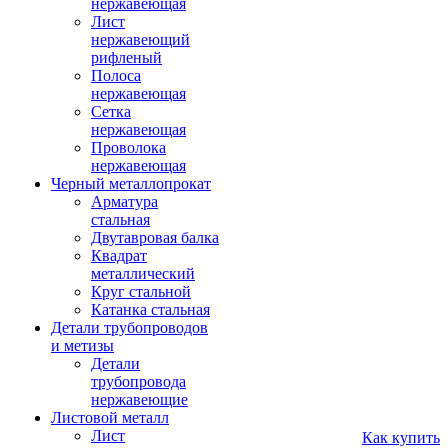
нержавеющая
Лист
нержавеющий
рифленый
Полоса
нержавеющая
Сетка
нержавеющая
Проволока
нержавеющая
Черный металлопрокат
Арматура
стальная
Двутавровая балка
Квадрат
металлический
Круг стальной
Катанка стальная
Детали трубопроводов
и метизы
Детали
трубопровода
нержавеющие
Листовой металл
Лист
Как купить