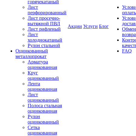
горячекатаный
Лист
Услов
перфорированный
оплат
Лист просечно-
Услов
вытяжной ПВЛ
доста
Акции
Услуги
Блог
Лист рифленый
Обмен
Лист
возвра
холоднокатаный
Контр
Рулон стальной
качест
Оцинкованный
FAQ
металлопрокат
Арматура
оцинкованная
Круг
оцинкованный
Лента
оцинкованная
Лист
оцинкованный
Полоса стальная
оцинкованная
Рулон
оцинкованный
Сетка
оцинкованная