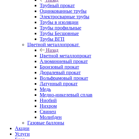
Трубный прокат
Оцинкованные трубы
Электросварные трубы
Трубы в изоляции
Трубы профильные
Трубы Бесшовные
Трубы ВГП
Цветной металлопрокат
Назад
Цветной металлопрокат
Алюминиевый прокат
Бронзовый прокат
Дюралевый прокат
Вольфрамовый прокат
Латунный прокат
Медь
Медно-никелевый сплав
Ниобий
Нихром
Свинец
Молибден
Газовые баллоны
Акции
Услуги