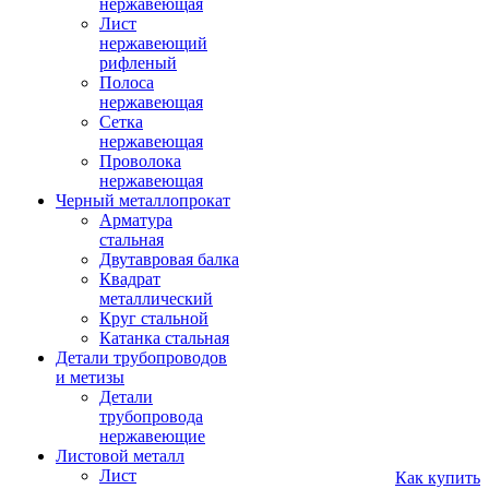
нержавеющая
Лист
нержавеющий
рифленый
Полоса
нержавеющая
Сетка
нержавеющая
Проволока
нержавеющая
Черный металлопрокат
Арматура
стальная
Двутавровая балка
Квадрат
металлический
Круг стальной
Катанка стальная
Детали трубопроводов
и метизы
Детали
трубопровода
нержавеющие
Листовой металл
Лист
Как купить