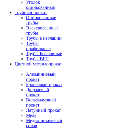
Уголок
оцинкованный
Трубный прокат
Оцинкованные
трубы
Электросварные
трубы
Трубы в изоляции
Трубы
профильные
Трубы Бесшовные
Трубы ВГП
Цветной металлопрокат
Алюминиевый
прокат
Бронзовый прокат
Дюралевый
прокат
Вольфрамовый
прокат
Латунный прокат
Медь
Медно-никелевый
сплав