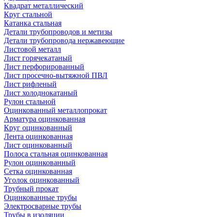
Квадрат металлический
Круг стальной
Катанка стальная
Детали трубопроводов и метизы
Детали трубопровода нержавеющие
Листовой металл
Лист горячекатаный
Лист перфорированный
Лист просечно-вытяжной ПВЛ
Лист рифленый
Лист холоднокатаный
Рулон стальной
Оцинкованный металлопрокат
Арматура оцинкованная
Круг оцинкованный
Лента оцинкованная
Лист оцинкованный
Полоса стальная оцинкованная
Рулон оцинкованный
Сетка оцинкованная
Уголок оцинкованный
Трубный прокат
Оцинкованные трубы
Электросварные трубы
Трубы в изоляции