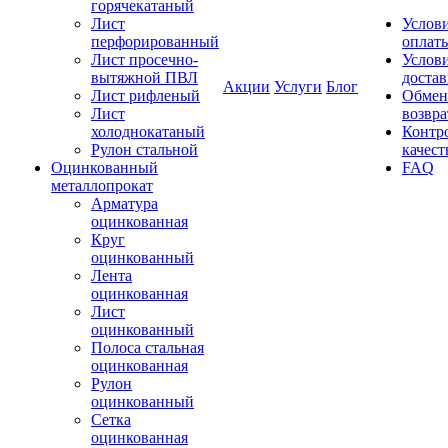
горячекатаный
Лист
Услов
перфорированный
оплат
Лист просечно-
Услов
вытяжной ПВЛ
доста
Акции
Услуги
Блог
Лист рифленый
Обмен
Лист
возвра
холоднокатаный
Контр
Рулон стальной
качест
Оцинкованный
FAQ
металлопрокат
Арматура
оцинкованная
Круг
оцинкованный
Лента
оцинкованная
Лист
оцинкованный
Полоса стальная
оцинкованная
Рулон
оцинкованный
Сетка
оцинкованная