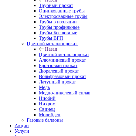
Трубный прокат
Оцинкованные трубы
Электросварные трубы
Трубы в изоляции
Трубы профильные
Трубы Бесшовные
Трубы ВГП
Цветной металлопрокат
Назад
Цветной металлопрокат
Алюминиевый прокат
Бронзовый прокат
Дюралевый прокат
Вольфрамовый прокат
Латунный прокат
Медь
Медно-никелевый сплав
Ниобий
Нихром
Свинец
Молибден
Газовые баллоны
Акции
Услуги