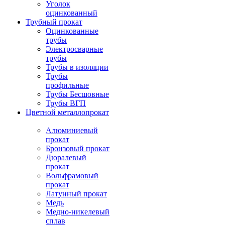
Уголок
оцинкованный
Трубный прокат
Оцинкованные
трубы
Электросварные
трубы
Трубы в изоляции
Трубы
профильные
Трубы Бесшовные
Трубы ВГП
Цветной металлопрокат
Алюминиевый
прокат
Бронзовый прокат
Дюралевый
прокат
Вольфрамовый
прокат
Латунный прокат
Медь
Медно-никелевый
сплав