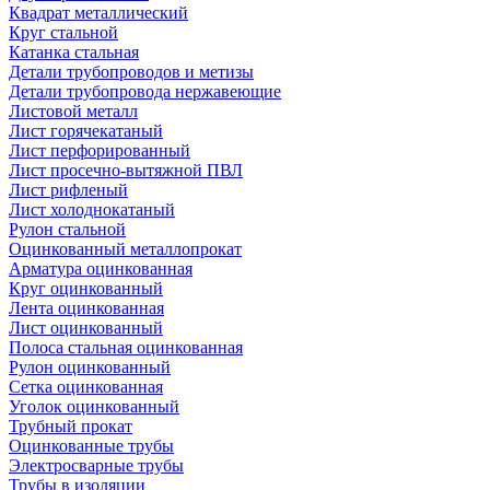
Квадрат металлический
Круг стальной
Катанка стальная
Детали трубопроводов и метизы
Детали трубопровода нержавеющие
Листовой металл
Лист горячекатаный
Лист перфорированный
Лист просечно-вытяжной ПВЛ
Лист рифленый
Лист холоднокатаный
Рулон стальной
Оцинкованный металлопрокат
Арматура оцинкованная
Круг оцинкованный
Лента оцинкованная
Лист оцинкованный
Полоса стальная оцинкованная
Рулон оцинкованный
Сетка оцинкованная
Уголок оцинкованный
Трубный прокат
Оцинкованные трубы
Электросварные трубы
Трубы в изоляции