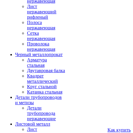
нержавеющая
Лист
нержавеющий
рифленый
Полоса
нержавеющая
Сетка
нержавеющая
Проволока
нержавеющая
Черный металлопрокат
Арматура
стальная
Двутавровая балка
Квадрат
металлический
Круг стальной
Катанка стальная
Детали трубопроводов
и метизы
Детали
трубопровода
нержавеющие
Листовой металл
Лист
Как купить