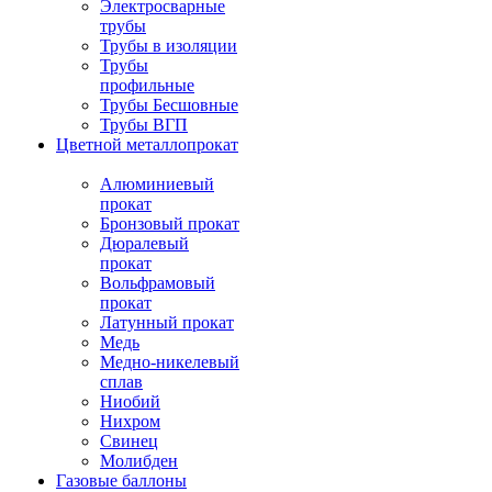
Электросварные
трубы
Трубы в изоляции
Трубы
профильные
Трубы Бесшовные
Трубы ВГП
Цветной металлопрокат
Алюминиевый
прокат
Бронзовый прокат
Дюралевый
прокат
Вольфрамовый
прокат
Латунный прокат
Медь
Медно-никелевый
сплав
Ниобий
Нихром
Свинец
Молибден
Газовые баллоны