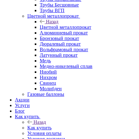
Трубы Бесшовные
Трубы ВГП
Цветной металлопрокат
Назад
Цветной металлопрокат
Алюминиевый прокат
Бронзовый прокат
Дюралевый прокат
Вольфрамовый прокат
Латунный прокат
Медь
Медно-никелевый сплав
Ниобий
Нихром
Свинец
Молибден
Газовые баллоны
Акции
Услуги
Блог
Как купить
Назад
Как купить
Условия оплаты
Условия доставки