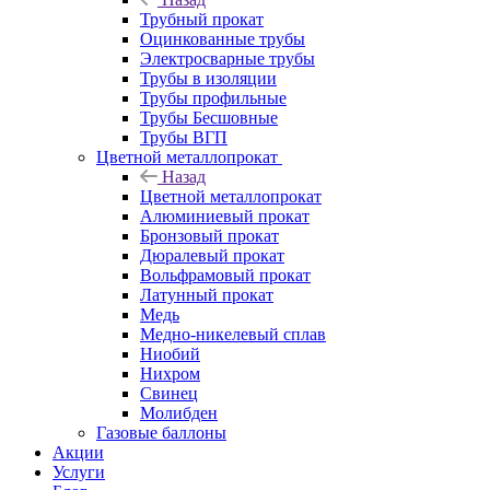
Трубный прокат
Оцинкованные трубы
Электросварные трубы
Трубы в изоляции
Трубы профильные
Трубы Бесшовные
Трубы ВГП
Цветной металлопрокат
Назад
Цветной металлопрокат
Алюминиевый прокат
Бронзовый прокат
Дюралевый прокат
Вольфрамовый прокат
Латунный прокат
Медь
Медно-никелевый сплав
Ниобий
Нихром
Свинец
Молибден
Газовые баллоны
Акции
Услуги