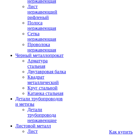
нержавеющая
Лист
нержавеющий
рифленый
Полоса
нержавеющая
Сетка
нержавеющая
Проволока
нержавеющая
Черный металлопрокат
Арматура
стальная
Двутавровая балка
Квадрат
металлический
Круг стальной
Катанка стальная
Детали трубопроводов
и метизы
Детали
трубопровода
нержавеющие
Листовой металл
Лист
Как купить