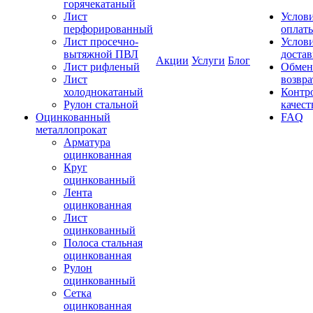
горячекатаный
Лист
Услов
перфорированный
оплат
Лист просечно-
Услов
вытяжной ПВЛ
доста
Акции
Услуги
Блог
Лист рифленый
Обмен
Лист
возвра
холоднокатаный
Контр
Рулон стальной
качест
Оцинкованный
FAQ
металлопрокат
Арматура
оцинкованная
Круг
оцинкованный
Лента
оцинкованная
Лист
оцинкованный
Полоса стальная
оцинкованная
Рулон
оцинкованный
Сетка
оцинкованная