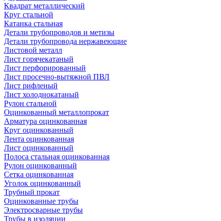
Квадрат металлический
Круг стальной
Катанка стальная
Детали трубопроводов и метизы
Детали трубопровода нержавеющие
Листовой металл
Лист горячекатаный
Лист перфорированный
Лист просечно-вытяжной ПВЛ
Лист рифленый
Лист холоднокатаный
Рулон стальной
Оцинкованный металлопрокат
Арматура оцинкованная
Круг оцинкованный
Лента оцинкованная
Лист оцинкованный
Полоса стальная оцинкованная
Рулон оцинкованный
Сетка оцинкованная
Уголок оцинкованный
Трубный прокат
Оцинкованные трубы
Электросварные трубы
Трубы в изоляции