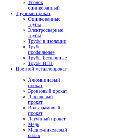
Уголок
оцинкованный
Трубный прокат
Оцинкованные
трубы
Электросварные
трубы
Трубы в изоляции
Трубы
профильные
Трубы Бесшовные
Трубы ВГП
Цветной металлопрокат
Алюминиевый
прокат
Бронзовый прокат
Дюралевый
прокат
Вольфрамовый
прокат
Латунный прокат
Медь
Медно-никелевый
сплав