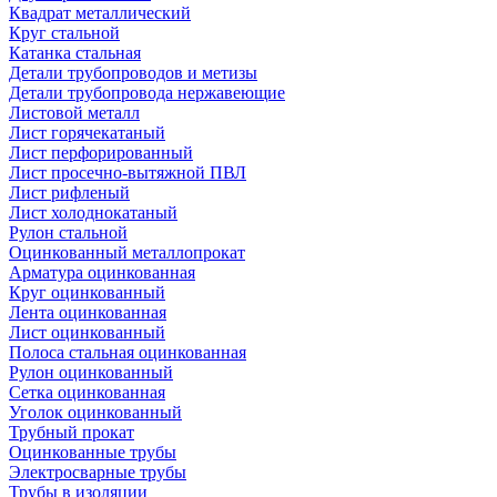
Квадрат металлический
Круг стальной
Катанка стальная
Детали трубопроводов и метизы
Детали трубопровода нержавеющие
Листовой металл
Лист горячекатаный
Лист перфорированный
Лист просечно-вытяжной ПВЛ
Лист рифленый
Лист холоднокатаный
Рулон стальной
Оцинкованный металлопрокат
Арматура оцинкованная
Круг оцинкованный
Лента оцинкованная
Лист оцинкованный
Полоса стальная оцинкованная
Рулон оцинкованный
Сетка оцинкованная
Уголок оцинкованный
Трубный прокат
Оцинкованные трубы
Электросварные трубы
Трубы в изоляции