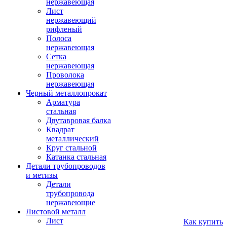
нержавеющая
Лист
нержавеющий
рифленый
Полоса
нержавеющая
Сетка
нержавеющая
Проволока
нержавеющая
Черный металлопрокат
Арматура
стальная
Двутавровая балка
Квадрат
металлический
Круг стальной
Катанка стальная
Детали трубопроводов
и метизы
Детали
трубопровода
нержавеющие
Листовой металл
Лист
Как купить