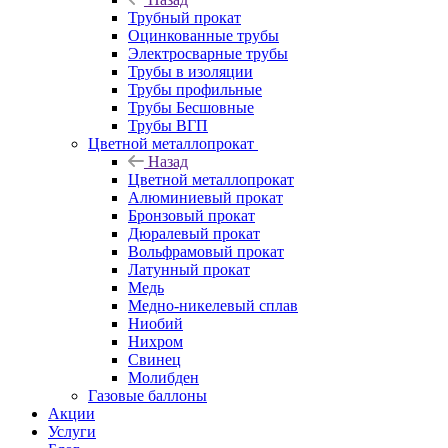
Трубный прокат
Оцинкованные трубы
Электросварные трубы
Трубы в изоляции
Трубы профильные
Трубы Бесшовные
Трубы ВГП
Цветной металлопрокат
Назад
Цветной металлопрокат
Алюминиевый прокат
Бронзовый прокат
Дюралевый прокат
Вольфрамовый прокат
Латунный прокат
Медь
Медно-никелевый сплав
Ниобий
Нихром
Свинец
Молибден
Газовые баллоны
Акции
Услуги