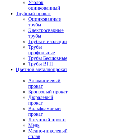
Уголок
оцинкованный
Трубный прокат
Оцинкованные
трубы
Электросварные
трубы
Трубы в изоляции
Трубы
профильные
Трубы Бесшовные
Трубы ВГП
Цветной металлопрокат
Алюминиевый
прокат
Бронзовый прокат
Дюралевый
прокат
Вольфрамовый
прокат
Латунный прокат
Медь
Медно-никелевый
сплав