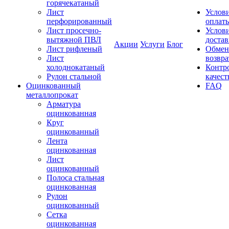
горячекатаный
Лист
Услов
перфорированный
оплат
Лист просечно-
Услов
вытяжной ПВЛ
доста
Акции
Услуги
Блог
Лист рифленый
Обмен
Лист
возвра
холоднокатаный
Контр
Рулон стальной
качест
Оцинкованный
FAQ
металлопрокат
Арматура
оцинкованная
Круг
оцинкованный
Лента
оцинкованная
Лист
оцинкованный
Полоса стальная
оцинкованная
Рулон
оцинкованный
Сетка
оцинкованная