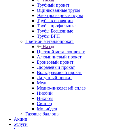
Трубный прокат
Оцинкованные трубы
Электросварные трубы
Трубы в изоляции
Трубы профильные
Трубы Бесшовные
Трубы ВГП
Цветной металлопрокат
Назад
Цветной металлопрокат
Алюминиевый прокат
Бронзовый прокат
Дюралевый прокат
Вольфрамовый прокат
Латунный прокат
Медь
Медно-никелевый сплав
Ниобий
Нихром
Свинец
Молибден
Газовые баллоны
Акции
Услуги