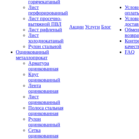
горячекатаный
Лист
Услов
перфорированный
оплат
Лист просечно-
Услов
вытяжной ПВЛ
доста
Акции
Услуги
Блог
Лист рифленый
Обмен
Лист
возвра
холоднокатаный
Контр
Рулон стальной
качест
Оцинкованный
FAQ
металлопрокат
Арматура
оцинкованная
Круг
оцинкованный
Лента
оцинкованная
Лист
оцинкованный
Полоса стальная
оцинкованная
Рулон
оцинкованный
Сетка
оцинкованная