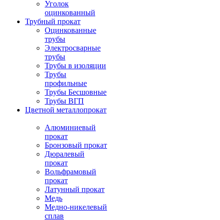
Уголок
оцинкованный
Трубный прокат
Оцинкованные
трубы
Электросварные
трубы
Трубы в изоляции
Трубы
профильные
Трубы Бесшовные
Трубы ВГП
Цветной металлопрокат
Алюминиевый
прокат
Бронзовый прокат
Дюралевый
прокат
Вольфрамовый
прокат
Латунный прокат
Медь
Медно-никелевый
сплав