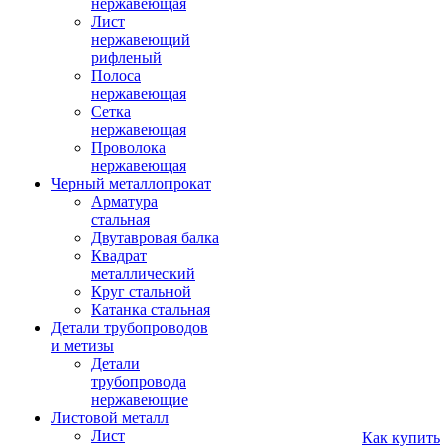
нержавеющая
Лист
нержавеющий
рифленый
Полоса
нержавеющая
Сетка
нержавеющая
Проволока
нержавеющая
Черный металлопрокат
Арматура
стальная
Двутавровая балка
Квадрат
металлический
Круг стальной
Катанка стальная
Детали трубопроводов
и метизы
Детали
трубопровода
нержавеющие
Листовой металл
Лист
Как купить