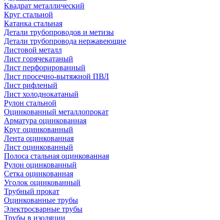
Квадрат металлический
Круг стальной
Катанка стальная
Детали трубопроводов и метизы
Детали трубопровода нержавеющие
Листовой металл
Лист горячекатаный
Лист перфорированный
Лист просечно-вытяжной ПВЛ
Лист рифленый
Лист холоднокатаный
Рулон стальной
Оцинкованный металлопрокат
Арматура оцинкованная
Круг оцинкованный
Лента оцинкованная
Лист оцинкованный
Полоса стальная оцинкованная
Рулон оцинкованный
Сетка оцинкованная
Уголок оцинкованный
Трубный прокат
Оцинкованные трубы
Электросварные трубы
Трубы в изоляции