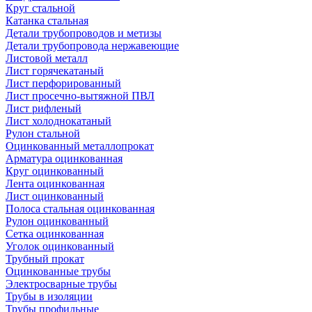
Круг стальной
Катанка стальная
Детали трубопроводов и метизы
Детали трубопровода нержавеющие
Листовой металл
Лист горячекатаный
Лист перфорированный
Лист просечно-вытяжной ПВЛ
Лист рифленый
Лист холоднокатаный
Рулон стальной
Оцинкованный металлопрокат
Арматура оцинкованная
Круг оцинкованный
Лента оцинкованная
Лист оцинкованный
Полоса стальная оцинкованная
Рулон оцинкованный
Сетка оцинкованная
Уголок оцинкованный
Трубный прокат
Оцинкованные трубы
Электросварные трубы
Трубы в изоляции
Трубы профильные