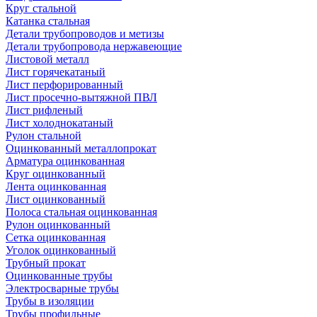
Круг стальной
Катанка стальная
Детали трубопроводов и метизы
Детали трубопровода нержавеющие
Листовой металл
Лист горячекатаный
Лист перфорированный
Лист просечно-вытяжной ПВЛ
Лист рифленый
Лист холоднокатаный
Рулон стальной
Оцинкованный металлопрокат
Арматура оцинкованная
Круг оцинкованный
Лента оцинкованная
Лист оцинкованный
Полоса стальная оцинкованная
Рулон оцинкованный
Сетка оцинкованная
Уголок оцинкованный
Трубный прокат
Оцинкованные трубы
Электросварные трубы
Трубы в изоляции
Трубы профильные