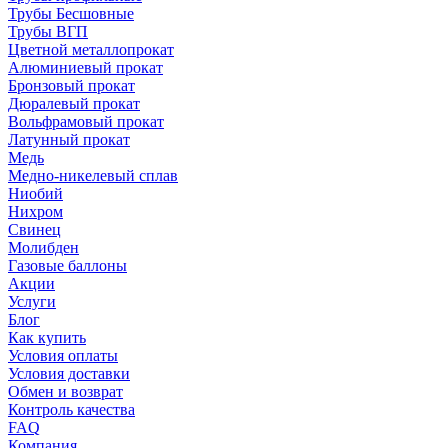
Трубы Бесшовные
Трубы ВГП
Цветной металлопрокат
Алюминиевый прокат
Бронзовый прокат
Дюралевый прокат
Вольфрамовый прокат
Латунный прокат
Медь
Медно-никелевый сплав
Ниобий
Нихром
Свинец
Молибден
Газовые баллоны
Акции
Услуги
Блог
Как купить
Условия оплаты
Условия доставки
Обмен и возврат
Контроль качества
FAQ
Компания